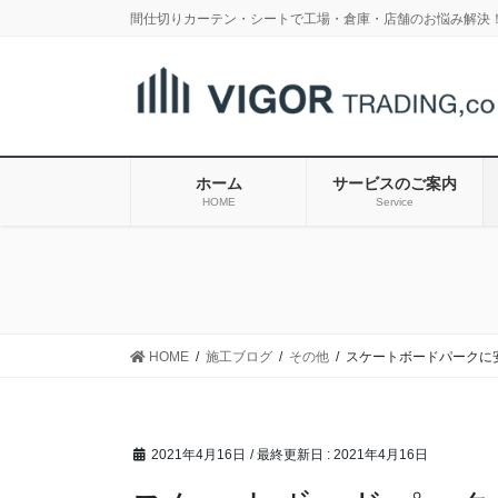
コ
ナ
間仕切りカーテン・シートで工場・倉庫・店舗のお悩み解決
ン
ビ
テ
ゲ
ン
ー
ツ
シ
に
ョ
移
ン
ホーム
サービスのご案内
動
に
HOME
Service
移
動
HOME
施工ブログ
その他
スケートボードパークに
2021年4月16日
/ 最終更新日 :
2021年4月16日